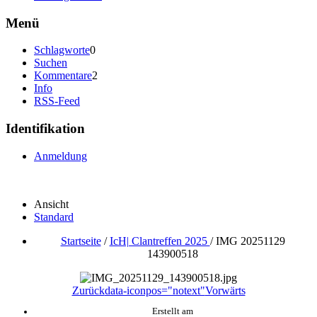
Menü
Schlagworte
0
Suchen
Kommentare
2
Info
RSS-Feed
Identifikation
Anmeldung
Ansicht
Standard
Startseite
/
IcH| Clantreffen 2025
/
IMG 20251129
143900518
Zurück
data-iconpos="notext"
Vorwärts
Erstellt am