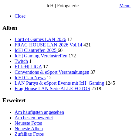
IcH | Fotogalerie
Menu
Close
Alben
Lord of Games LAN 2026
17
FRAG HOUSE LAN 2026 Vol.14
421
IcH| Clantreffen 2025
60
IcH| Gaming Vereinstreffen
172
Twitch
1
F1 IcH| LIGA
17
Conventions & eSport Veranstaltungen
37
IcH| Clan News
12
LAN Partys & eSport Events mit IcH| Gaming
1245
Frag House LAN Serie ALLE FOTOS
2518
Erweitert
Am häufigsten angesehen
Am besten bewertet
Neueste Fotos
Neueste Alben
Zufällige Fotos