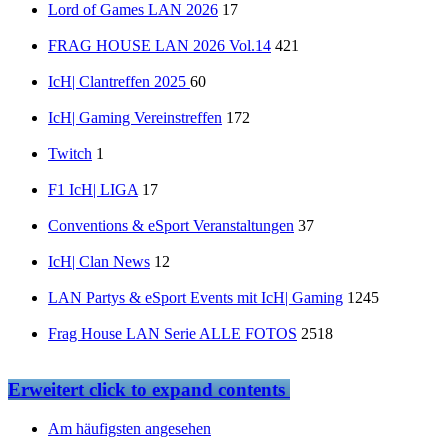
Lord of Games LAN 2026
17
FRAG HOUSE LAN 2026 Vol.14
421
IcH| Clantreffen 2025
60
IcH| Gaming Vereinstreffen
172
Twitch
1
F1 IcH| LIGA
17
Conventions & eSport Veranstaltungen
37
IcH| Clan News
12
LAN Partys & eSport Events mit IcH| Gaming
1245
Frag House LAN Serie ALLE FOTOS
2518
Erweitert
click to expand contents
Am häufigsten angesehen