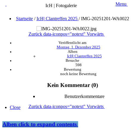
Menu
IcH | Fotogalerie
Startseite
/
IcH| Clantreffen 2025
/
IMG-20251201-WA0022
Zurück
data-iconpos="notext"
Vorwärts
Veröffentlicht am
Montag, 1. Dezember 2025
Alben
IcH| Clantreffen 2025
Besuche
598
Bewertung
noch keine Bewertung
Kein Kommentar (0)
Benutzerkommentare
Zurück
data-iconpos="notext"
Vorwärts
Close
Alben
click to expand contents