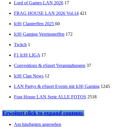
Lord of Games LAN 2026
17
FRAG HOUSE LAN 2026 Vol.14
421
IcH| Clantreffen 2025
60
IcH| Gaming Vereinstreffen
172
Twitch
1
F1 IcH| LIGA
17
Conventions & eSport Veranstaltungen
37
IcH| Clan News
12
LAN Partys & eSport Events mit IcH| Gaming
1245
Frag House LAN Serie ALLE FOTOS
2518
Erweitert
click to expand contents
Am häufigsten angesehen