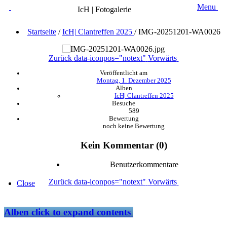
Menu
IcH | Fotogalerie
Startseite
/
IcH| Clantreffen 2025
/
IMG-20251201-WA0026
Zurück
data-iconpos="notext"
Vorwärts
Veröffentlicht am
Montag, 1. Dezember 2025
Alben
IcH| Clantreffen 2025
Besuche
589
Bewertung
noch keine Bewertung
Kein Kommentar (0)
Benutzerkommentare
Zurück
data-iconpos="notext"
Vorwärts
Close
Alben
click to expand contents