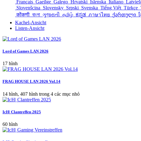
Français
Gaeilge
Galego
Hrvatski
Íslenska
Italiano
Latvie
Slovenšcina
Slovensky
Srpski
Svenska
Tiếng Việt
Türkçe
कोंकणी
বাংলা
ગુજરાતી
தமிழ்
ಕನ್ನಡ
ภาษาไทย
ქართული
ខ
Kachel-Ansicht
Listen-Ansicht
Lord of Games LAN 2026
17 hình
FRAG HOUSE LAN 2026 Vol.14
14 hình, 407 hình trong 4 các mục nhỏ
IcH| Clantreffen 2025
60 hình