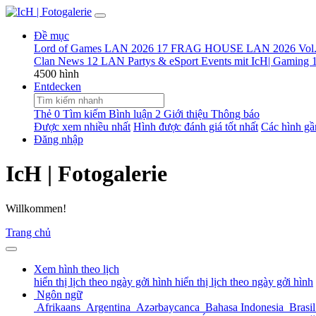
Đề mục
Lord of Games LAN 2026
17
FRAG HOUSE LAN 2026 Vol
Clan News
12
LAN Partys & eSport Events mit IcH| Gaming
4500 hình
Entdecken
Thẻ
0
Tìm kiếm
Bình luận
2
Giới thiệu
Thông báo
Được xem nhiều nhất
Hình được đánh giá tốt nhất
Các hình gầ
Đăng nhập
IcH | Fotogalerie
Willkommen!
Trang chủ
Xem hình theo lịch
hiển thị lịch theo ngày gởi hình
hiển thị lịch theo ngày gởi hình
Ngôn ngữ
Afrikaans
Argentina
Azərbaycanca
Bahasa Indonesia
Brasi