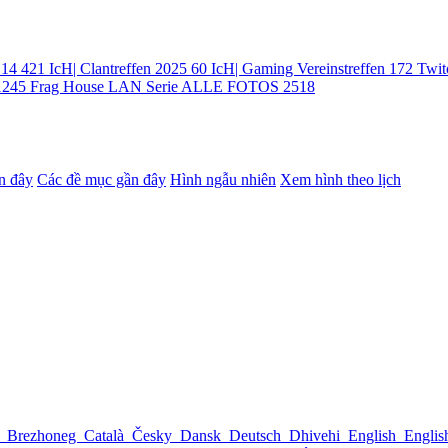
.14
421
IcH| Clantreffen 2025
60
IcH| Gaming Vereinstreffen
172
Twi
1245
Frag House LAN Serie ALLE FOTOS
2518
n đây
Các đề mục gần đây
Hình ngẫu nhiên
Xem hình theo lịch
l
Brezhoneg
Català
Česky
Dansk
Deutsch
Dhivehi
English
Engli