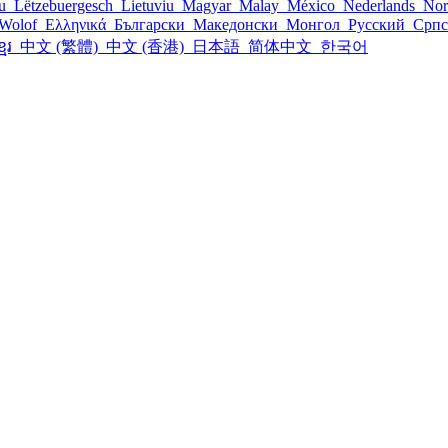
šu
Lëtzebuergesch
Lietuviu
Magyar
Malay
México
Nederlands
Nor
Wolof
Ελληνικά
Български
Македонски
Монгол
Русский
Срп
្មែរ
中文 (繁體)
中文 (香港)
日本語
简体中文
한국어