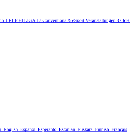
tch
1
F1 IcH| LIGA
17
Conventions & eSport Veranstaltungen
37
IcH|
sh
English
Español
Esperanto
Estonian
Euskara
Finnish
Français