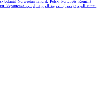
sk bokmål
Norwegian nynorsk
Polski
Português
Română
ски
Українська
پارسی
العربية
العربية
العربية (مصر)
עברית