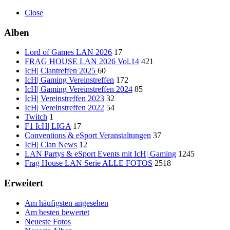
Close
Alben
Lord of Games LAN 2026
17
FRAG HOUSE LAN 2026 Vol.14
421
IcH| Clantreffen 2025
60
IcH| Gaming Vereinstreffen
172
IcH| Gaming Vereinstreffen 2024
85
IcH| Vereinstreffen 2023
32
IcH| Vereinstreffen 2022
54
Twitch
1
F1 IcH| LIGA
17
Conventions & eSport Veranstaltungen
37
IcH| Clan News
12
LAN Partys & eSport Events mit IcH| Gaming
1245
Frag House LAN Serie ALLE FOTOS
2518
Erweitert
Am häufigsten angesehen
Am besten bewertet
Neueste Fotos