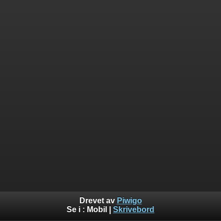
Drevet av
Piwigo
Se i :
Mobil
|
Skrivebord