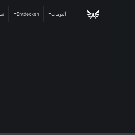
ألبومات
Entdecken
تس