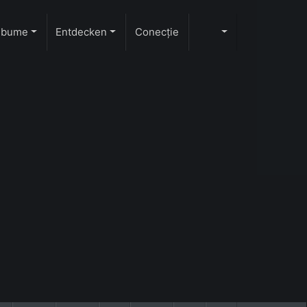
lbume
Entdecken
Conecţie